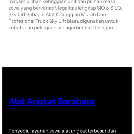
macam pilihan ketinggian unit dan pilihan masa
sewa yang bervariatif, legalitas lengkap SIO & SILO.
Sky Lift Sebagai Alat Ketinggian Murah Dan
Profesional Truck Sky Lift biasa digunakan untuk
kebutuhan pekerjaan sebagai berikut : Dengan…
Alat Angkat Surabaya
Penyedia layanan sewa alat angkat terbesar dan