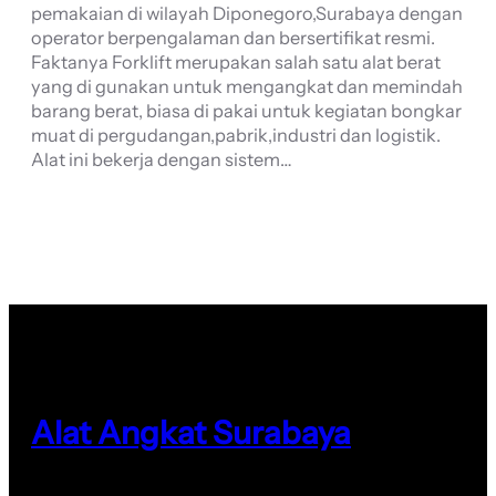
pemakaian di wilayah Diponegoro,Surabaya dengan
operator berpengalaman dan bersertifikat resmi.
Faktanya Forklift merupakan salah satu alat berat
yang di gunakan untuk mengangkat dan memindah
barang berat, biasa di pakai untuk kegiatan bongkar
muat di pergudangan,pabrik,industri dan logistik.
Alat ini bekerja dengan sistem…
Alat Angkat Surabaya