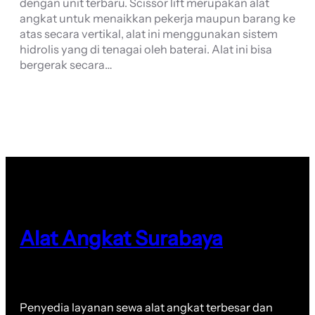
dengan unit terbaru. Scissor lift merupakan alat
angkat untuk menaikkan pekerja maupun barang ke
atas secara vertikal, alat ini menggunakan sistem
hidrolis yang di tenagai oleh baterai. Alat ini bisa
bergerak secara…
Alat Angkat Surabaya
Penyedia layanan sewa alat angkat terbesar dan