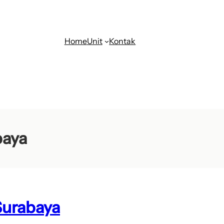
Home
Unit
Kontak
baya
 Surabaya