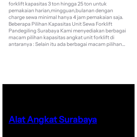
forklift kapasitas 3 ton hingga 25 ton untuk
pemakaian harian,mingguan,bulanan dengan
charge sewa minimal hanya 4 jam pemakaian saja.
Beberapa Pilihan Kapasitas Unit Sewa Forklift
Pandegiling Surabaya Kami menyediakan berbagai
macam pilihan kapasitas angkat unit forklift di
antaranya : Selain itu ada berbagai macam pilihan…
Alat Angkat Surabaya