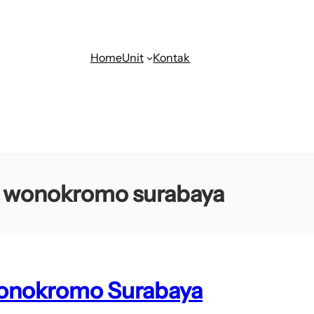
Home
Unit
Kontak
an wonokromo surabaya
 Wonokromo Surabaya