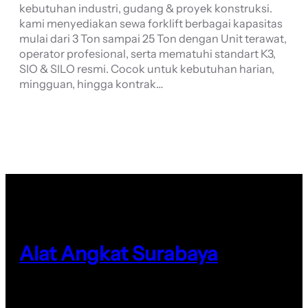
kebutuhan industri, gudang & proyek konstruksi.
kami menyediakan sewa forklift berbagai kapasitas
mulai dari 3 Ton sampai 25 Ton dengan Unit terawat,
operator profesional, serta mematuhi standart K3,
SIO & SILO resmi. Cocok untuk kebutuhan harian,
mingguan, hingga kontrak…
Alat Angkat Surabaya