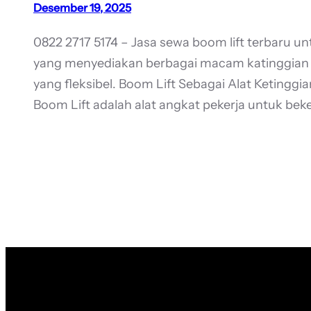
Desember 19, 2025
0822 2717 5174 – Jasa sewa boom lift terbaru u
yang menyediakan berbagai macam katinggian un
yang fleksibel. Boom Lift Sebagai Alat Ketingg
Boom Lift adalah alat angkat pekerja untuk beke