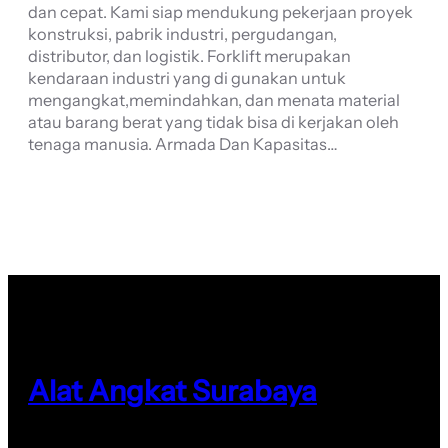
dan cepat. Kami siap mendukung pekerjaan proyek
konstruksi, pabrik industri, pergudangan,
distributor, dan logistik. Forklift merupakan
kendaraan industri yang di gunakan untuk
mengangkat,memindahkan, dan menata material
atau barang berat yang tidak bisa di kerjakan oleh
tenaga manusia. Armada Dan Kapasitas…
Alat Angkat Surabaya