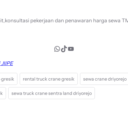
nit,konsultasi pekerjaan dan penawaran harga sewa TM
WhatsApp
TikTok
YouTube
 JIIPE
o gresik
rental truck crane gresik
sewa crane driyorejo
ik
sewa truck crane sentra land driyorejo