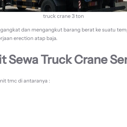
truck crane 3 ton
engangkat dan mengangkut barang berat ke suatu tem
erjaan erection atap baja.
it Sewa Truck Crane Se
it tmc di antaranya :