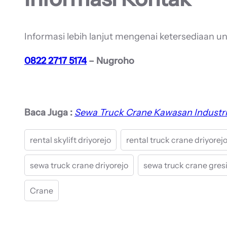
Informasi lebih lanjut mengenai ketersediaan u
0822 2717 5174
– Nugroho
Baca Juga :
Sewa Truck Crane Kawasan Industri
rental skylift driyorejo
rental truck crane driyorej
sewa truck crane driyorejo
sewa truck crane gres
Crane